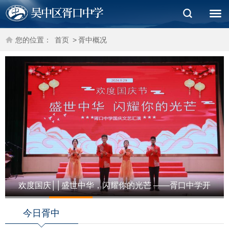
您的位置：
首页
>
胥中概况
欢度国庆││盛世中华，闪耀你的光芒 ——胥口中学开
1
2
3
4
5
展国庆文…
今日胥中