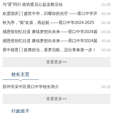
与“胥”同行 政协委员公益送教活动
11-28
欢度国庆││盛世中华，闪耀你的光芒 ——胥口中学开
10-16
展国庆文艺汇演
秋为序，“新”欢喜，再起航 ——胥口中学2024-2025
10-16
学年第一学期开学典礼
感恩惜别忆往昔 赓续梦想向未来——胥口中学2024届
10-16
毕业典礼完满结束
感恩惜别忆往昔 赓续梦想向未来——胥口中学2024届
10-16
毕业典礼完满结束
胥中德育││挺膺担当，逐梦启航，迈出青春第一步！
10-16
查看更多>>
校长主页
苏州市吴中区胥口中学校长简介
10-15
查看更多>>
行政班子