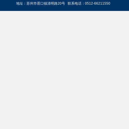
地址：苏州市胥口镇清明路20号 联系电话：0512-66211550