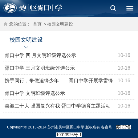
您的位置：
首页
>
校园文明建设
校园文明建设
胥口中学 四 月文明班级评选公示
10-16
胥口中学 三月文明班级评选公示
10-16
携手同行，争做追锋少年——胥口中学开展学雷锋
10-16
系列德育活动
胥口中学 文明班级评选公示
10-16
喜迎二十大 强国复兴有我 胥口中学德育主题活动
10-16
展
苏ICP备
Copyright © 2013-2014 苏州市吴中区胥口中学 版权所有 备案号：
10013926号-1