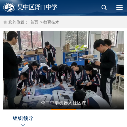
您的位置：
首页
>
教育技术
胥口中学机器人社团课
1
2
3
4
5
组织领导