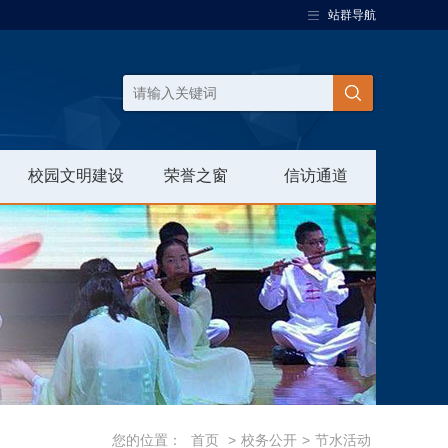
站群导航
校园文明建设
荣誉之窗
信访通道
您的位置：
首页
>
校务公开
>
节水活动