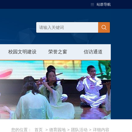
站群导航
校园文明建设
荣誉之窗
信访通道
您的位置：
首页
>
德育园地
>
团队活动
>
详细内容