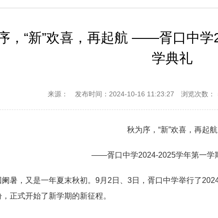
序，“新”欢喜，再起航 ——胥口中学20
学典礼
来源：
发布时间：2024-10-16 11:23:27
浏览次数：
秋为序，“新”欢喜，再起航
——
胥口中学2024-2025学年第一
阑暑，又是一年夏末秋初。9月2日、3日，胥口中学举行了2024
盼，正式开始了新学期的新征程。