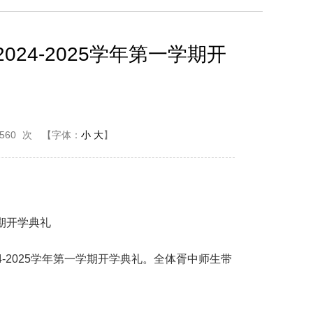
24-2025学年第一学期开
560
次
【字体：
小
大
】
学期开学典礼
-2025学年第一学期开学典礼。全体胥中师生带