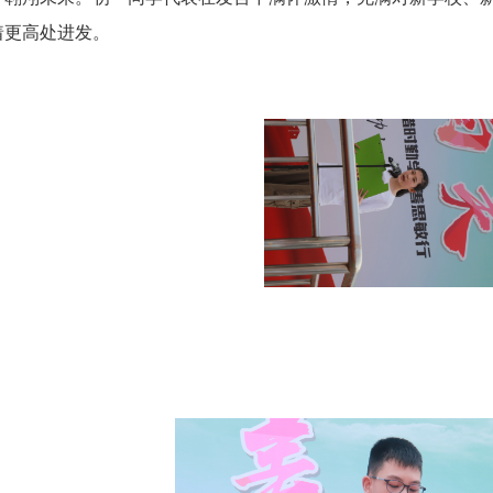
着更高处进发。